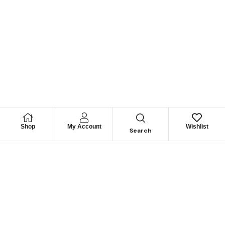
Shop
My Account
Wishlist
Search
Permítanos
Asesorarle
Cuéntenos su necesidad y le guiaremos para obtener los
mejores productos
CONTÁCTENOS