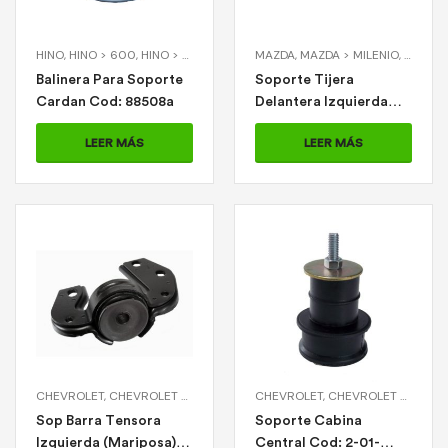
HINO
,
HINO > 600
,
HINO > D300
,
HINO > F350
MAZDA
,
MAZDA > MILENIO
,
MILENI
Balinera Para Soporte
Soporte Tijera
Cardan Cod: 88508a
Delantera Izquierda
Cod: 2-11-1224
LEER MÁS
LEER MÁS
CHEVROLET
,
CHEVROLET > CORSA
,
VARIOS
CHEVROLET
,
VARIOS > SOP BARRA TENSO
,
CHEVROLET > LUV 2.3
Sop Barra Tensora
Soporte Cabina
Izquierda (Mariposa)
Central Cod: 2-01-