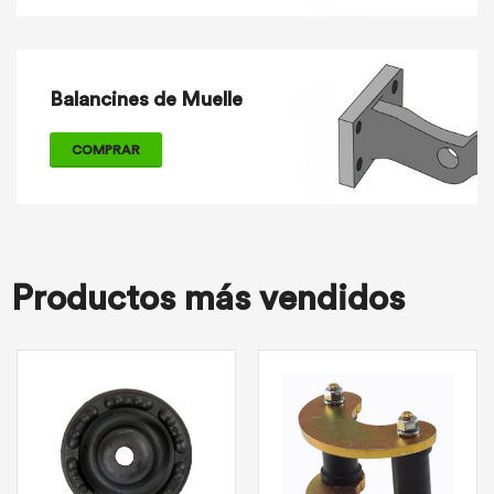
Balancines de Muelle
COMPRAR
Productos más vendidos
ARANDELA SOPORTE AMORTIGUADOR DELANTERO
Arandela Soporte
Amortiguador
Delantero Cod: 2-01-