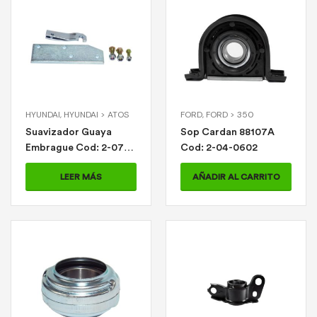
HYUNDAI
,
HYUNDAI > ATOS
FORD
,
FORD > 350
Suavizador Guaya
Sop Cardan 88107A
Embrague Cod: 2-07-
Cod: 2-04-0602
0840
LEER MÁS
AÑADIR AL CARRITO