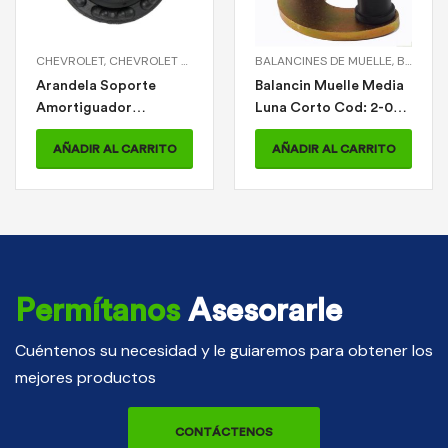
AÑADIR AL CARRITO
0240
 AMORTIGUADOR DELANTERO
DE AMORTIGUADOR > KIT SOPORTE AMORTIGUADOR DELANTERO MN (RODAMIE
,
OPTRA
BALANCINES DE MUELLE
,
SOPORTES DE AMORTIGUADOR
,
BALANCINES DE MUELLE > BALANCIN MUELLE MEDIA LUNA CORTO
,
SOPORTES DE AMORTIGUADOR > A
Balancin Muelle Media
Luna Corto Cod: 2-01-
0207
AÑADIR AL CARRITO
Permítanos
Asesorarle
Cuéntenos su necesidad y le guiaremos para obtener los
mejores productos
CONTÁCTENOS