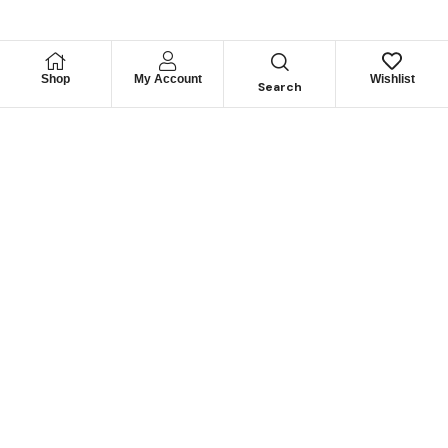
Shop
My Account
Wishlist
Search
Permítanos
Asesorarle
Cuéntenos su necesidad y le guiaremos para obtener los
mejores productos
CONTÁCTENOS