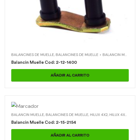
BALANCINES DE MUELLE
,
BALANCINES DE MUELLE > BALANCIN MUELLE
,
C
Balancin Muelle Cod: 2-12-1400
AÑADIR AL CARRITO
BALANCIN MUELLE
,
BALANCINES DE MUELLE
,
HILUX 4X2
,
HILUX 4X4
,
TOYO
Balancin Muelle Cod: 2-15-2154
AÑADIR AL CARRITO