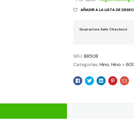
AÑADIR A LA LISTA DE DESE
Guarantee Safe Checkout
SKU:
88508
Categorías:
Hino
,
Hino > 60
Facebook
Twitter
Linkedin
Pinteres
Ema