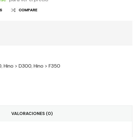
OS
COMPARE
0
,
Hino > D300
,
Hino > F350
t
il
VALORACIONES (0)