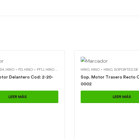
 2H
,
HINO > FD
,
HINO > FF1J
,
HINO > GH
,
SOPORTES DE MOTOR Y CAJA
HINO
,
HINO > HINO
,
SOPORTES DE M
,
SOPORTES
Delantero Cod: 2-20-
Sop. Motor Trasero Recto C
0002
LEER MÁS
LEER MÁS