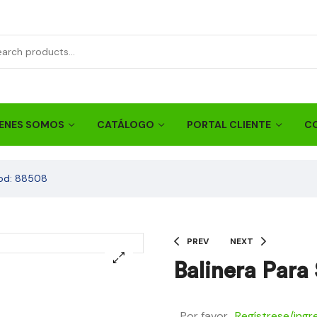
ENES SOMOS
CATÁLOGO
PORTAL CLIENTE
C
Cod: 88508
PREV
NEXT
Balinera Para
Por favor
Regístrese/ingr