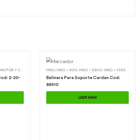
OTOR Y CAJA
 DE MOTOR Y CAJA > SOPORTE MOTOR DELANTERO
,
SOPORTES DE MOTOR Y CAJA > SOP. MOTOR TRASERO RECTO
HINO
,
HINO > 600
,
HINO > D300
,
HINO > F350
od: 2-20-
Balinera Para Soporte Cardan Cod:
88510
LEER MÁS