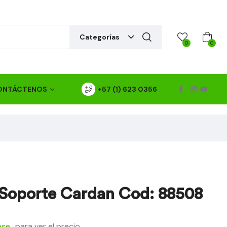
Categorías
0
0
ONTÁCTENOS
+57 (1) 623 0356
 Soporte Cardan Cod: 88508
ese
para ver el precio