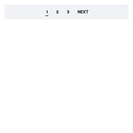
1
2
3
NEXT