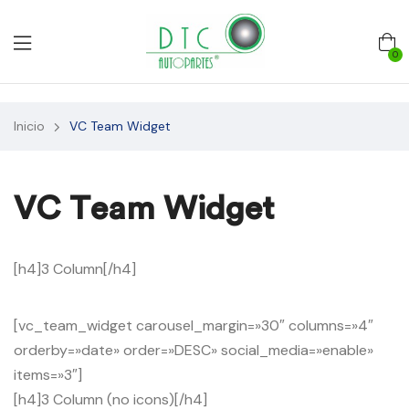
0
Inicio
VC Team Widget
VC Team Widget
[h4]3 Column[/h4]
[vc_team_widget carousel_margin=»30″ columns=»4″
orderby=»date» order=»DESC» social_media=»enable»
items=»3″]
[h4]3 Column (no icons)[/h4]