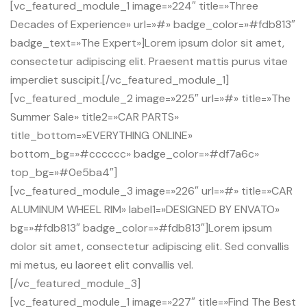
[vc_featured_module_1 image=»224″ title=»Three
Decades of Experience» url=»#» badge_color=»#fdb813″
badge_text=»The Expert»]Lorem ipsum dolor sit amet,
consectetur adipiscing elit. Praesent mattis purus vitae
imperdiet suscipit.[/vc_featured_module_1]
[vc_featured_module_2 image=»225″ url=»#» title=»The
Summer Sale» title2=»CAR PARTS»
title_bottom=»EVERYTHING ONLINE»
bottom_bg=»#cccccc» badge_color=»#df7a6c»
top_bg=»#0e5ba4″]
[vc_featured_module_3 image=»226″ url=»#» title=»CAR
ALUMINUM WHEEL RIM» label1=»DESIGNED BY ENVATO»
bg=»#fdb813″ badge_color=»#fdb813″]Lorem ipsum
dolor sit amet, consectetur adipiscing elit. Sed convallis
mi metus, eu laoreet elit convallis vel.
[/vc_featured_module_3]
[vc_featured_module_1 image=»227″ title=»Find The Best