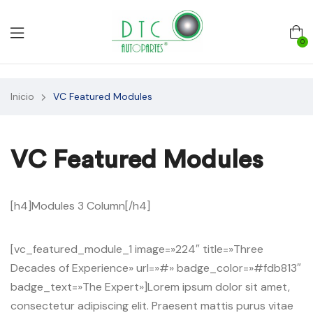
0
Inicio
VC Featured Modules
VC Featured Modules
[h4]Modules 3 Column[/h4]
[vc_featured_module_1 image=»224″ title=»Three
Decades of Experience» url=»#» badge_color=»#fdb813″
badge_text=»The Expert»]Lorem ipsum dolor sit amet,
consectetur adipiscing elit. Praesent mattis purus vitae