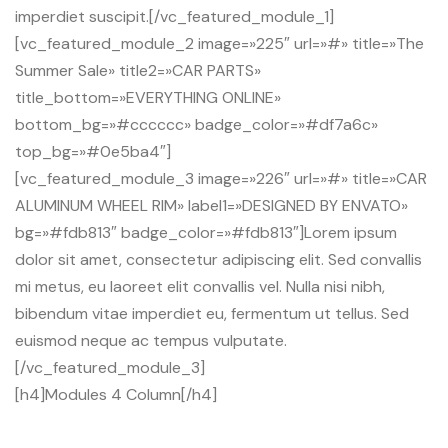
imperdiet suscipit.[/vc_featured_module_1]
[vc_featured_module_2 image=»225″ url=»#» title=»The
Summer Sale» title2=»CAR PARTS»
title_bottom=»EVERYTHING ONLINE»
bottom_bg=»#cccccc» badge_color=»#df7a6c»
top_bg=»#0e5ba4″]
[vc_featured_module_3 image=»226″ url=»#» title=»CAR
ALUMINUM WHEEL RIM» label1=»DESIGNED BY ENVATO»
bg=»#fdb813″ badge_color=»#fdb813″]Lorem ipsum
dolor sit amet, consectetur adipiscing elit. Sed convallis
mi metus, eu laoreet elit convallis vel. Nulla nisi nibh,
bibendum vitae imperdiet eu, fermentum ut tellus. Sed
euismod neque ac tempus vulputate.
[/vc_featured_module_3]
[h4]Modules 4 Column[/h4]