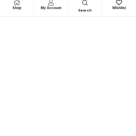
Shop
My Account
Wishlist
Search
Permítanos
Asesorarle
Cuéntenos su necesidad y le guiaremos para obtener los
mejores productos
CONTÁCTENOS