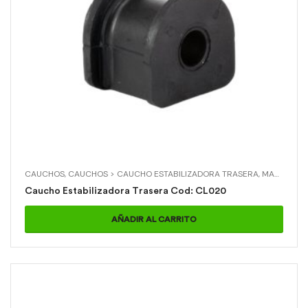
CAUCHOS
,
CAUCHOS > CAUCHO ESTABILIZADORA TRASERA
,
MAZDA
,
MAZ
Caucho Estabilizadora Trasera Cod: CL020
AÑADIR AL CARRITO