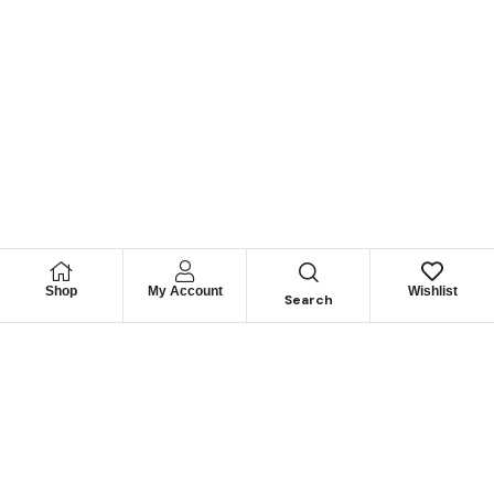
Shop
My Account
Wishlist
Search
Permítanos
Asesorarle
Cuéntenos su necesidad y le guiaremos para obtener los
mejores productos
CONTÁCTENOS