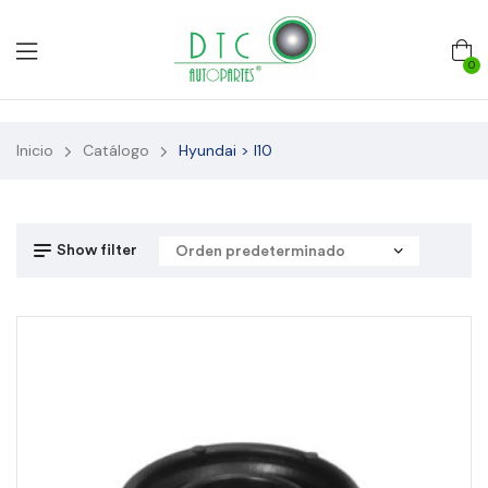
0
Inicio
Catálogo
Hyundai > I10
Show filter