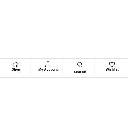
Shop
My Account
Wishlist
Search
Permítanos
Asesorarle
Cuéntenos su necesidad y le guiaremos para obtener los
mejores productos
CONTÁCTENOS