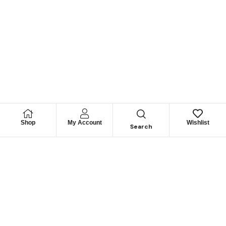
Shop
My Account
Wishlist
Search
Permítanos
Asesorarle
Cuéntenos su necesidad y le guiaremos para obtener los
mejores productos
CONTÁCTENOS