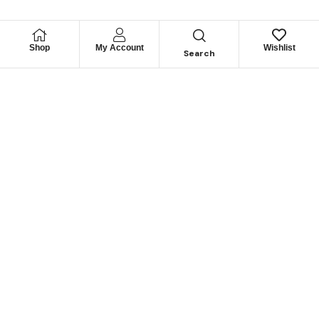
Shop
My Account
Wishlist
Search
Permítanos
Asesorarle
Cuéntenos su necesidad y le guiaremos para obtener los
mejores productos
CONTÁCTENOS