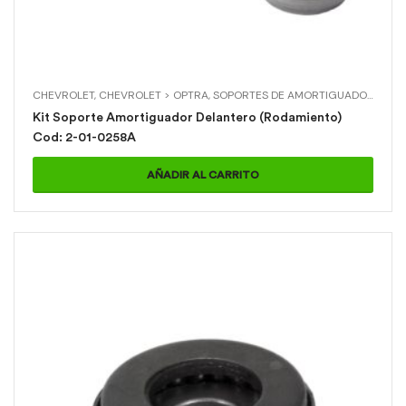
CHEVROLET
,
CHEVROLET > OPTRA
,
SOPORTES DE AMORTIGUADOR
,
SOPO
Kit Soporte Amortiguador Delantero (Rodamiento)
Cod: 2-01-0258A
AÑADIR AL CARRITO