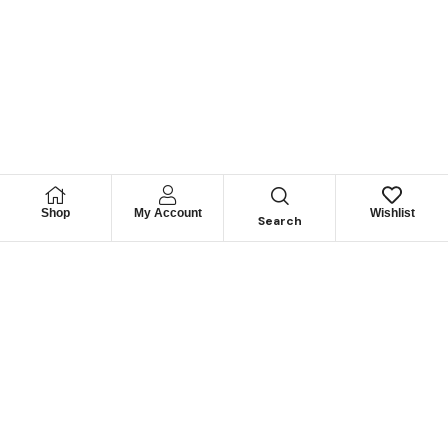
Shop
My Account
Wishlist
Search
Permítanos
Asesorarle
Cuéntenos su necesidad y le guiaremos para obtener los
mejores productos
CONTÁCTENOS