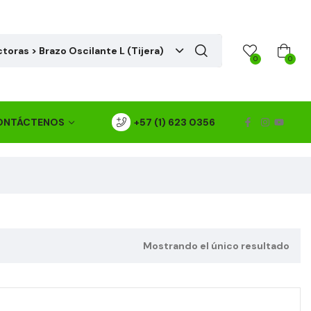
toras > Brazo Oscilante L (Tijera)
0
0
ONTÁCTENOS
+57 (1) 623 0356
Mostrando el único resultado