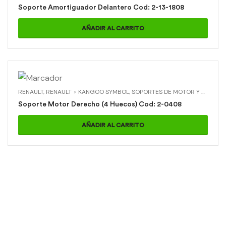
Soporte Amortiguador Delantero Cod: 2-13-1808
AÑADIR AL CARRITO
RENAULT
,
RENAULT > KANGOO SYMBOL
,
SOPORTES DE MOTOR Y CAJA
,
S
Soporte Motor Derecho (4 Huecos) Cod: 2-0408
AÑADIR AL CARRITO