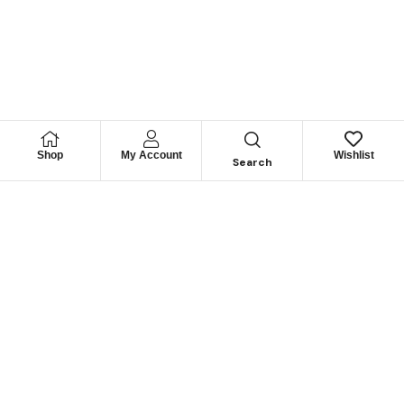
Shop
My Account
Wishlist
Search
Permítanos
Asesorarle
Cuéntenos su necesidad y le guiaremos para obtener los
mejores productos
CONTÁCTENOS