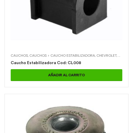
CAUCHOS
,
CAUCHOS > CAUCHO ESTABILIZADORA
,
CHEVROLET
,
CHEVRO
Caucho Estabilizadora Cod: CL008
AÑADIR AL CARRITO