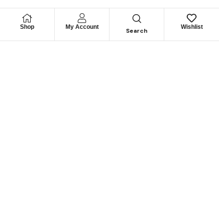
Shop
My Account
Wishlist
Search
Permítanos
Asesorarle
Cuéntenos su necesidad y le guiaremos para obtener los
mejores productos
CONTÁCTENOS