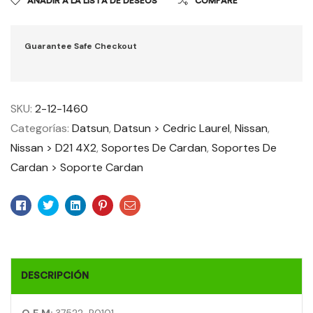
AÑADIR A LA LISTA DE DESEOS
COMPARE
Guarantee Safe Checkout
SKU:
2-12-1460
Categorías:
Datsun
,
Datsun > Cedric Laurel
,
Nissan
,
Nissan > D21 4X2
,
Soportes De Cardan
,
Soportes De
Cardan > Soporte Cardan
Facebook
Twitter
Linkedin
Pinterest
Email
DESCRIPCIÓN