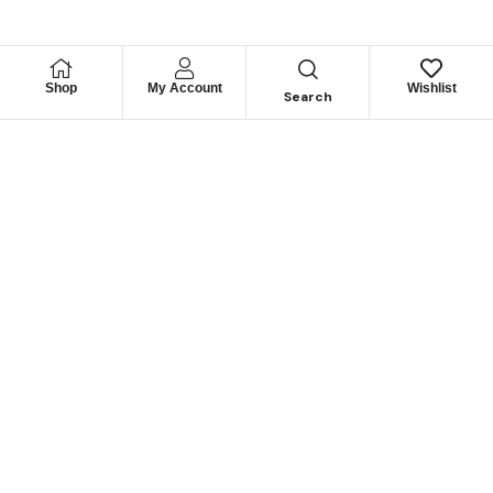
Shop
My Account
Wishlist
Search
Permítanos
Asesorarle
Cuéntenos su necesidad y le guiaremos para obtener los
mejores productos
CONTÁCTENOS