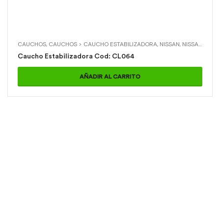
CAUCHOS
,
CAUCHOS > CAUCHO ESTABILIZADORA
,
NISSAN
,
NISSAN > X-TRAIL DELANTERA
Caucho Estabilizadora Cod: CL064
AÑADIR AL CARRITO