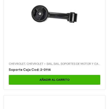
CHEVROLET
,
CHEVROLET > SAIL
,
SAIL
,
SOPORTES DE MOTOR Y CAJA
,
SOP
Soporte Caja Cod: 2-0114
AÑADIR AL CARRITO