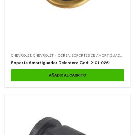
CHEVROLET
,
CHEVROLET > CORSA
,
SOPORTES DE AMORTIGUADOR
,
SOP
Soporte Amortiguador Delantero Cod: 2-01-0261
AÑADIR AL CARRITO