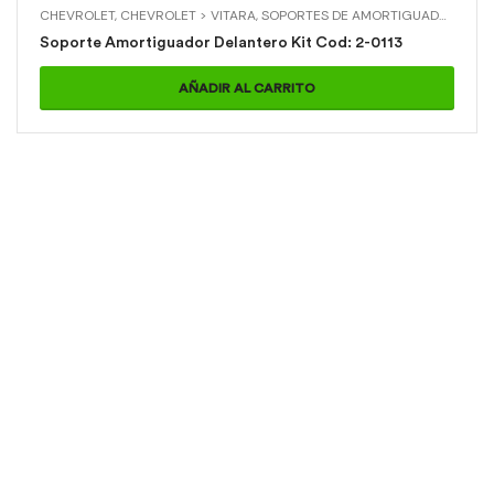
CHEVROLET
,
CHEVROLET > VITARA
,
SOPORTES DE AMORTIGUADOR
,
SOP
Soporte Amortiguador Delantero Kit Cod: 2-0113
AÑADIR AL CARRITO