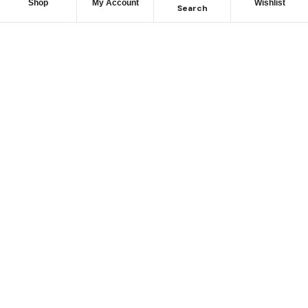
Shop
My Account
Wishlist
Search
Permítanos
Asesorarle
Cuéntenos su necesidad y le guiaremos para obtener los
mejores productos
CONTÁCTENOS
Haga sus pedidos al