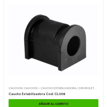
CAUCHOS
,
CAUCHOS > CAUCHO ESTABILIZADORA
,
CHEVROLET
,
CHEVRO
Caucho Estabilizadora Cod: CL008
AÑADIR AL CARRITO