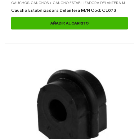
CAUCHOS
,
CAUCHOS > CAUCHO ESTABILIZADORA DELANTERA M/N
,
NIS
Caucho Estabilizadora Delantera M/N Cod: CL073
AÑADIR AL CARRITO