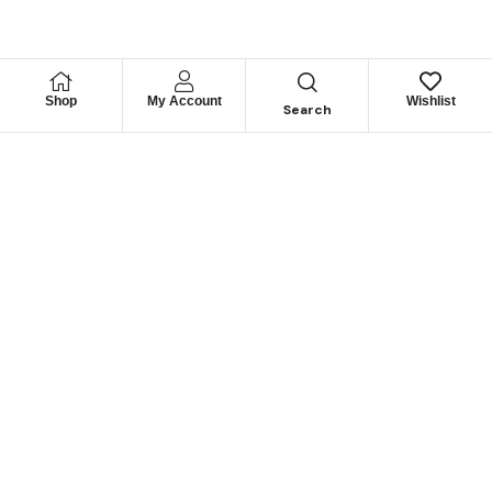
Shop
My Account
Wishlist
Search
Permítanos
Asesorarle
Cuéntenos su necesidad y le guiaremos para obtener los
mejores productos
CONTÁCTENOS