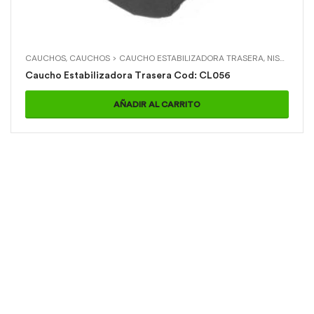
CAUCHOS
,
CAUCHOS > CAUCHO ESTABILIZADORA TRASERA
,
NISSAN
,
NIS
Caucho Estabilizadora Trasera Cod: CL056
AÑADIR AL CARRITO