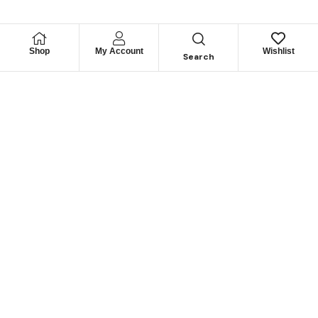
Shop
My Account
Wishlist
Search
Permítanos
Asesorarle
Cuéntenos su necesidad y le guiaremos para obtener los
mejores productos
CONTÁCTENOS