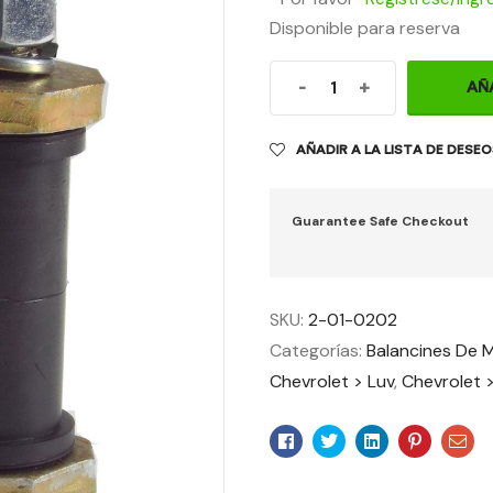
Disponible para reserva
-
+
AÑ
AÑADIR A LA LISTA DE DESE
Guarantee Safe Checkout
SKU:
2-01-0202
Categorías:
Balancines De M
Chevrolet > Luv
,
Chevrolet 
Facebook
Twitter
Linkedin
Pinteres
Ema