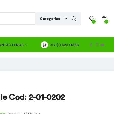
Categorías
0
0
ONTÁCTENOS
+57 (1) 623 0356
le Cod: 2-01-0202
ese
para ver el precio