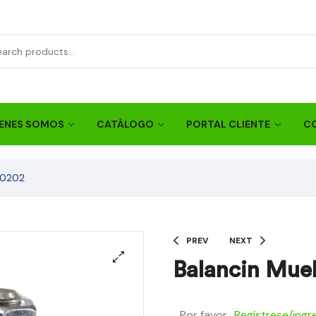
ENES SOMOS
CATÁLOGO
PORTAL CLIENTE
C
-0202
PREV
NEXT
Balancin Muel
Por favor
Regístrese/ingr