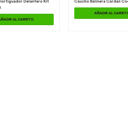
ortiguador Delantero Kit
Caucho Ba
3
AÑADIR AL CARRIT
AÑADIR AL CARRITO