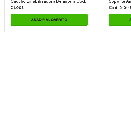
Caucho Estabilizadora Delantera Cod:
Soporte Am
CL003
Cod: 2-011
AÑADIR AL CARRITO