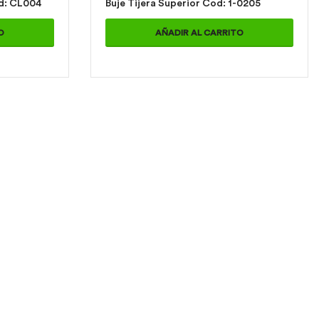
linera Cardan Cod: CL004
Buje Tijera Superior Cod: 1-0205
O
AÑADIR AL CARRITO