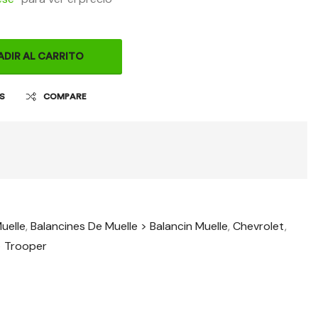
ADIR AL CARRITO
OS
COMPARE
uelle
,
Balancines De Muelle > Balancin Muelle
,
Chevrolet
,
> Trooper
t
il