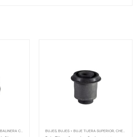
UADOR > SOPORTE AMORTIGUADOR DELANTERO KIT
INERA CARDAN
,
CHEVROLET
BUJES
,
CHEVROLET > CHEVETTE
,
BUJES > BUJE TIJERA SUPERIOR
,
CHEVROLET