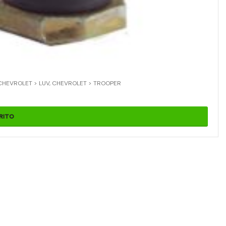
CHEVROLET > LUV
,
CHEVROLET > TROOPER
RITO