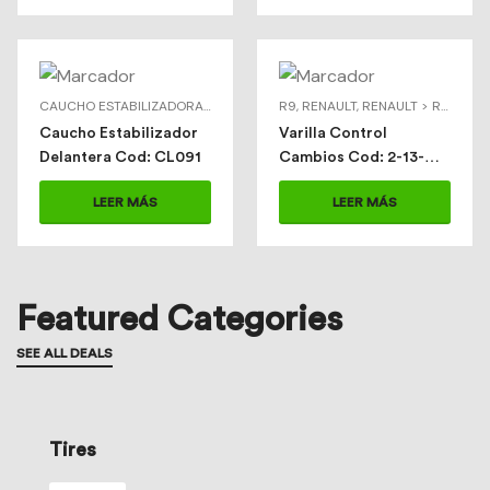
CAUCHO ESTABILIZADORA DELANTERA
R9
,
CAUCHOS
,
RENAULT
,
TOYOTA
,
RENAULT > R9
,
VARI
Caucho Estabilizador
Varilla Control
Delantera Cod: CL091
Cambios Cod: 2-13-
1803
LEER MÁS
LEER MÁS
Featured Categories
SEE ALL DEALS
Tires