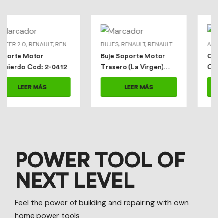
BUJES
,
,
SOPORTE MOTOR
RENAULT
,
RENAULT > TWINGO
,
SOPORTE MOTOR IZQ
,
TWINGO
AMAROK
,
,
SOPORTE MOTOR IZQUI
CAUCHO ESTABILIZADORA
Buje Soporte Motor
Caucho Estabilizadora
Trasero (La Virgen)
Cod: CL093
Cod: 2-0403B
LEER MÁS
LEER MÁS
POWER TOOL OF
NEXT LEVEL
Feel the power of building and repairing with own
home power tools