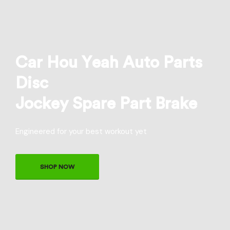
Car Hou Yeah Auto Parts
Disc
Jockey Spare Part Brake
Engineered for your best workout yet
SHOP NOW