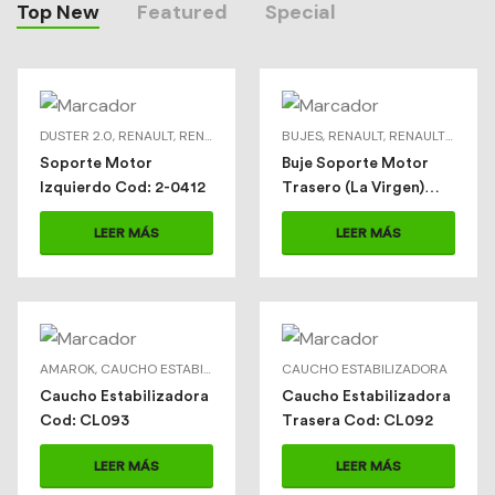
Top New
Featured
Special
DUSTER 2.0
,
RENAULT
,
RENAULT > DUSTER 2.0
BUJES
,
,
SOPORTE MOTOR
RENAULT
,
RENAULT > TWINGO
,
SOPORT
Soporte Motor
Buje Soporte Motor
Izquierdo Cod: 2-0412
Trasero (La Virgen)
Cod: 2-0403B
LEER MÁS
LEER MÁS
AMAROK
,
CAUCHO ESTABILIZADORA
,
VOLSKWAGEN
CAUCHO ESTABILIZADORA
Caucho Estabilizadora
Caucho Estabilizadora
Cod: CL093
Trasera Cod: CL092
LEER MÁS
LEER MÁS