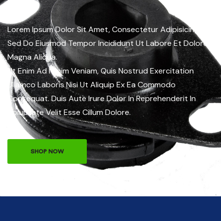
Tires
Lorem Ipsum Dolor Sit Amet, Consectetur Adipisicing Elit,
Sed Do Eiusmod Tempor Incididunt Ut Labore Et Dolore
Magna Aliqua.
Ut Enim Ad Minim Veniam, Quis Nostrud Exercitation
Ullamco Laboris Nisi Ut Aliquip Ex Ea Commodo
Consequat. Duis Aute Irure Dolor In Reprehenderit In
Voluptate Velit Esse Cillum Dolore.
SHOP NOW