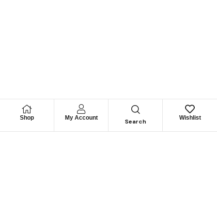
Shop
My Account
Wishlist
Search
Permítanos
Asesorarle
Cuéntenos su necesidad y le guiaremos para obtener los
mejores productos
CONTÁCTENOS