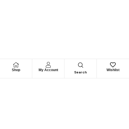
Shop
My Account
Wishlist
Search
Permítanos
Asesorarle
Cuéntenos su necesidad y le guiaremos para obtener los
mejores productos
CONTÁCTENOS