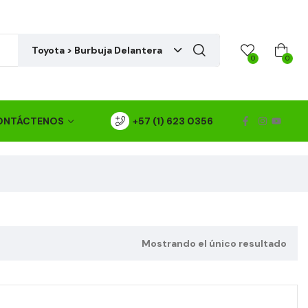
Toyota > Burbuja Delantera
0
0
ONTÁCTENOS
+57 (1) 623 0356
Mostrando el único resultado