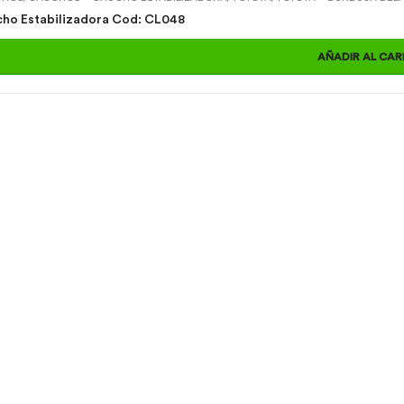
Caucho Estabilizadora Cod: CL048
AÑADIR AL CAR