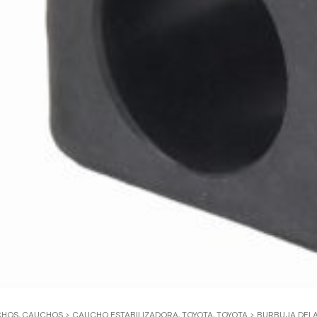
CHOS
,
CAUCHOS > CAUCHO ESTABILIZADORA
,
TOYOTA
,
TOYOTA > BURBUJA DEL