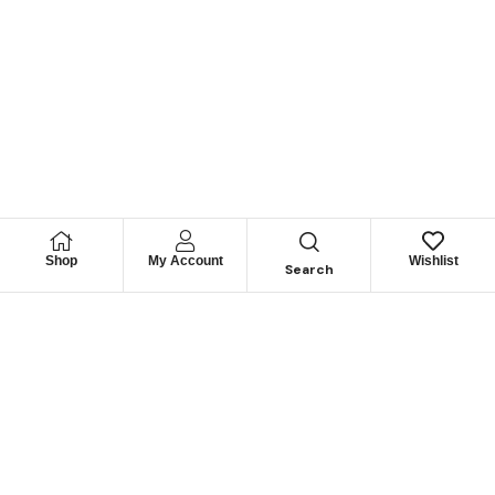
Shop
My Account
Wishlist
Search
Permítanos
Asesorarle
Cuéntenos su necesidad y le guiaremos para obtener los
mejores productos
CONTÁCTENOS