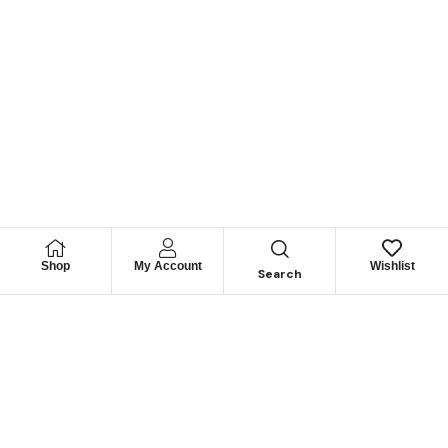
Shop
My Account
Wishlist
Search
Permítanos
Asesorarle
Cuéntenos su necesidad y le guiaremos para obtener los
mejores productos