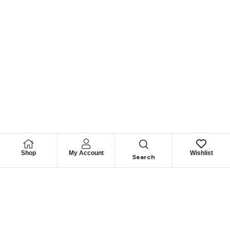
Shop
My Account
Wishlist
Search
Permítanos
Asesorarle
Cuéntenos su necesidad y le guiaremos para obtener los
mejores productos