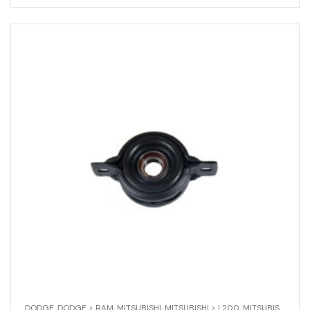
DODGE
,
DODGE > RAM
,
MITSUBISHI
,
MITSUBISHI > L200
,
MITSUBISHI > MONTERO