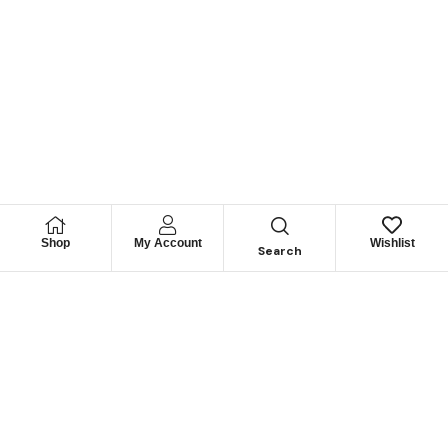
Shop
My Account
Wishlist
Search
Permítanos
Asesorarle
Cuéntenos su necesidad y le guiaremos para obtener los
mejores productos
CONTÁCTENOS