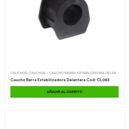
CAUCHOS
,
CAUCHOS > CAUCHO BARRA ESTABILIZADORA DELANTERA
,
H
Caucho Barra Estabilizadora Delantera Cod: CL083
AÑADIR AL CARRITO