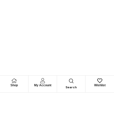
Shop
My Account
Wishlist
Search
Permítanos
Asesorarle
Cuéntenos su necesidad y le guiaremos para obtener los