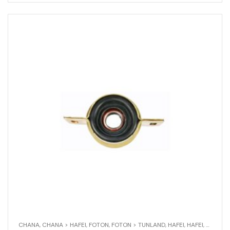
CHANA
,
CHANA > HAFEI
,
FOTON
,
FOTON > TUNLAND
,
HAFEI
,
HAFEI
,
SOPORT