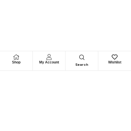
Shop
My Account
Wishlist
Search
Permítanos
Asesorarle
Cuéntenos su necesidad y le guiaremos para obtener los
mejores productos
CONTÁCTENOS