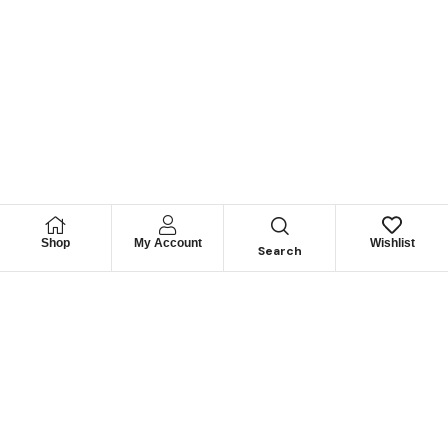
Shop
My Account
Wishlist
Search
Permítanos
Asesorarle
Cuéntenos su necesidad y le guiaremos para obtener los
mejores productos
CONTÁCTENOS