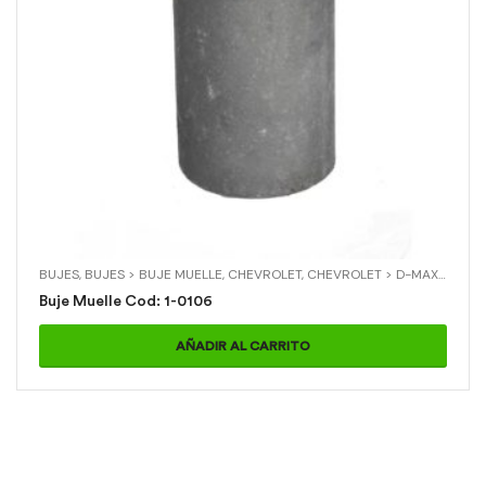
BUJES
,
BUJES > BUJE MUELLE
,
CHEVROLET
,
CHEVROLET > D-MAX
,
CHEVR
Buje Muelle Cod: 1-0106
AÑADIR AL CARRITO