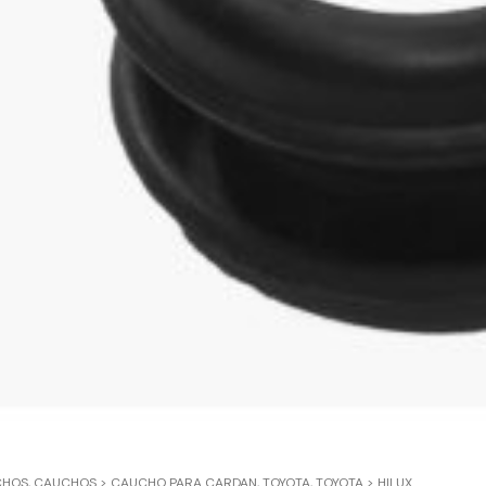
CHOS
,
CAUCHOS > CAUCHO PARA CARDAN
,
TOYOTA
,
TOYOTA > HILUX