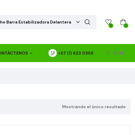
o Barra Estabilizadora Delantera
0
0
ONTÁCTENOS
+57 (1) 623 0356
Mostrando el único resultado