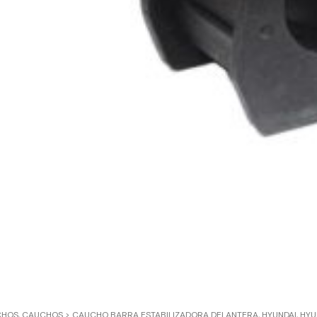
CHOS
,
CAUCHOS > CAUCHO BARRA ESTABILIZADORA DELANTERA
,
HYUNDAI
,
HYU