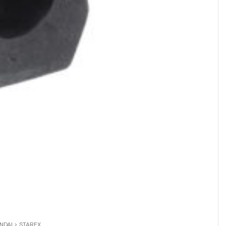
NDAI > STAREX