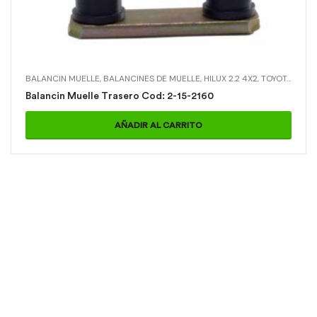
BALANCIN MUELLE
,
BALANCINES DE MUELLE
,
HILUX 2.2 4X2
,
TOYOTA
,
TOYO
Balancin Muelle Trasero Cod: 2-15-2160
AÑADIR AL CARRITO