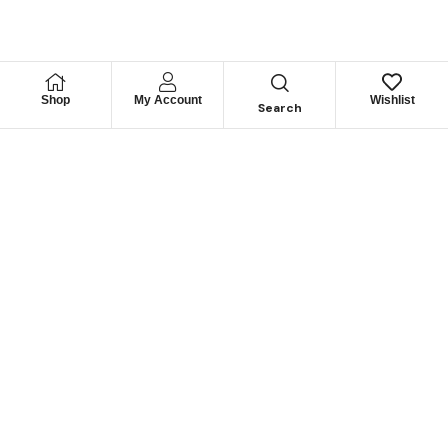
Shop
My Account
Wishlist
Search
Permítanos
Asesorarle
Cuéntenos su necesidad y le guiaremos para obtener los
mejores productos
CONTÁCTENOS