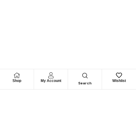
Shop
My Account
Wishlist
Search
Permítanos
Asesorarle
Cuéntenos su necesidad y le guiaremos para obtener los
mejores productos