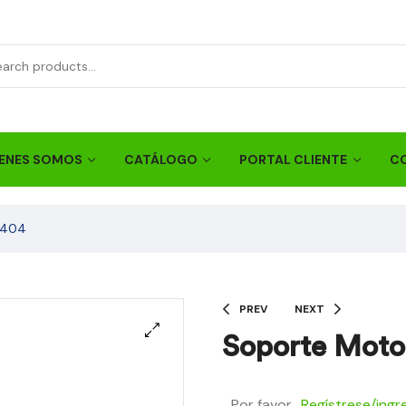
ENES SOMOS
CATÁLOGO
PORTAL CLIENTE
C
0404
PREV
NEXT
Soporte Moto
Por favor
Regístrese/ingr