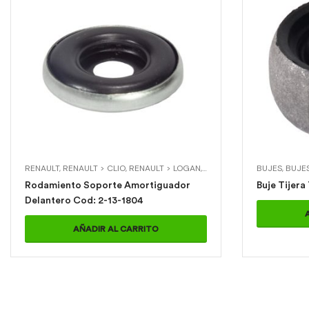
RENAULT
,
RENAULT > CLIO
,
RENAULT > LOGAN
,
RENAULT > SYMBOL
BUJES
,
,
RENAU
BUJES
Rodamiento Soporte Amortiguador
Delantero Cod: 2-13-1804
AÑADIR AL CARRITO