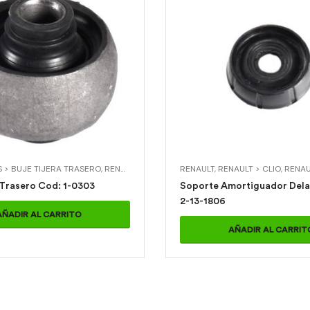
LT > TWINGO
 > BUJE TIJERA TRASERO
,
RODAMIENTOS
,
RENAULT
,
RODAMIENTOS > RODAMIENTO SOP AMORTIGUA
,
RENAULT > MEGANNE II
RENAULT
,
RENAULT > CLIO
,
RENAU
Buje Tijera Trasero Cod: 1-0303
Soporte Amortiguador Delante
2-13-1806
AÑADIR AL CARRITO
AÑADIR AL CARRIT