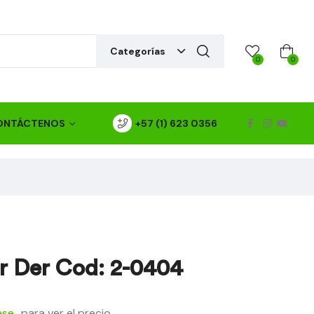
Categorías
0
0
ONTÁCTENOS
+57 (1) 623 0356
r Der Cod: 2-0404
ese
para ver el precio