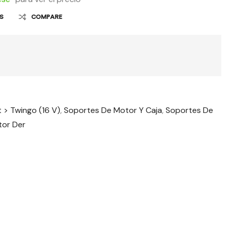
OS
COMPARE
 > Twingo (16 V)
,
Soportes De Motor Y Caja
,
Soportes De
tor Der
t
il