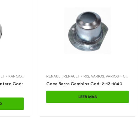
DOR DELANTERO
LT > KANGOO
,
RENAULT > SYMBOL
RENAULT
,
,
SOPORTES DE AMORTIGUADOR
RENAULT > R12
,
VARIOS
,
VARIOS > COCA BARRA CAMBIOS
,
SOPORTES 
ro Cod:
Coca Barra Cambios Cod: 2-13-1840
LEER MÁS
O