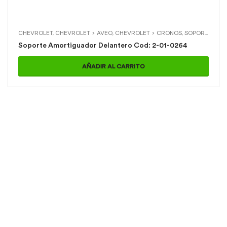
CHEVROLET
,
CHEVROLET > AVEO
,
CHEVROLET > CRONOS
,
SOPORTES DE AMORTIGUADOR
Soporte Amortiguador Delantero Cod: 2-01-0264
AÑADIR AL CARRITO