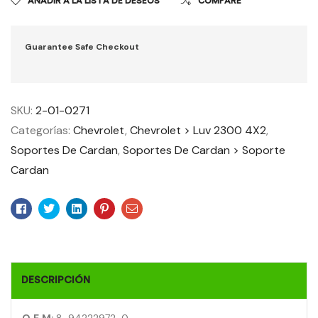
AÑADIR A LA LISTA DE DESEOS
COMPARE
Guarantee Safe Checkout
SKU:
2-01-0271
Categorías:
Chevrolet
,
Chevrolet > Luv 2300 4X2
,
Soportes De Cardan
,
Soportes De Cardan > Soporte
Cardan
Facebook
Twitter
Linkedin
Pinterest
Email
DESCRIPCIÓN