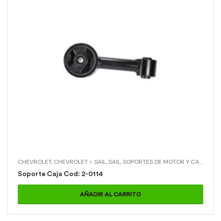
CHEVROLET
,
CHEVROLET > SAIL
,
SAIL
,
SOPORTES DE MOTOR Y CAJA
,
SOP
Soporte Caja Cod: 2-0114
AÑADIR AL CARRITO