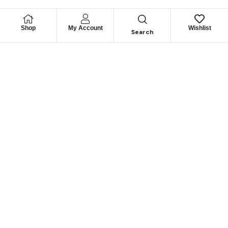
Shop
My Account
Wishlist
Search
Permítanos
Asesorarle
Cuéntenos su necesidad y le guiaremos para obtener los
mejores productos
CONTÁCTENOS