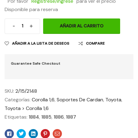
Por favor
Regístrese/ingrese
para ver el precio
Disponible para reserva
-
+
AÑADIR AL CARRITO
AÑADIR A LA LISTA DE DESEOS
COMPARE
Guarantee Safe Checkout
SKU:
2/15/2148
Categorías:
Corolla 1,6
,
Soportes De Cardan
,
Toyota
,
Toyota > Corolla 1,6
Etiquetas:
1884
,
1885
,
1886
,
1887
Facebook
Twitter
Linkedin
Pinterest
Email