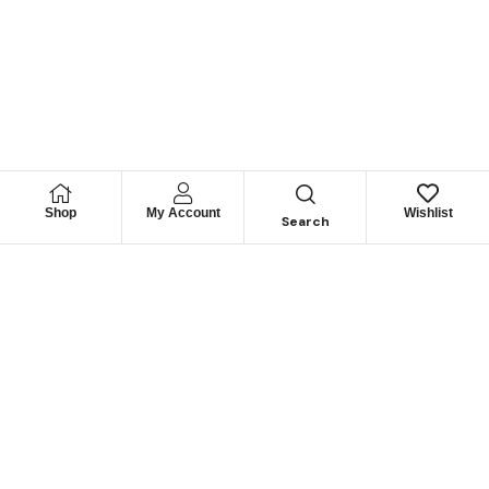
Shop
My Account
Wishlist
Search
Permítanos
Asesorarle
Cuéntenos su necesidad y le guiaremos para obtener los
mejores productos
CONTÁCTENOS