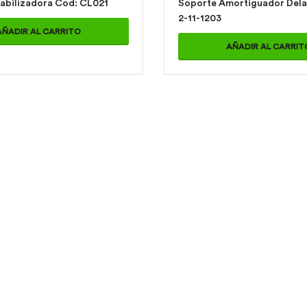
Caucho Estabilizadora Cod: CL021
Soporte Amortiguador Delante
2-11-1203
AÑADIR AL CARRITO
AÑADIR AL CARRIT