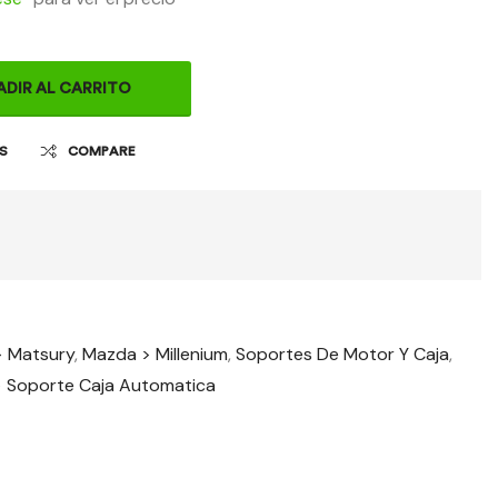
ADIR AL CARRITO
OS
COMPARE
> Matsury
,
Mazda > Millenium
,
Soportes De Motor Y Caja
,
> Soporte Caja Automatica
t
il