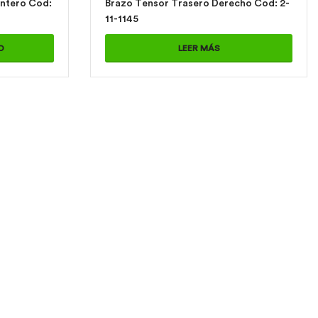
ro Cod:
Brazo Tensor Trasero Derecho Cod: 2-
11-1145
O
LEER MÁS