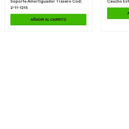
Soporte Amortiguador Trasero Cod:
2-11-1215
AÑADIR AL CARRITO