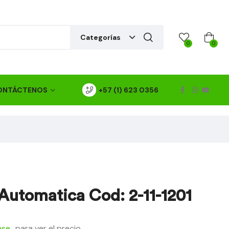
Categorías
0
0
ONTÁCTENOS
+57 (1) 623 0356
Automatica Cod: 2-11-1201
ese
para ver el precio