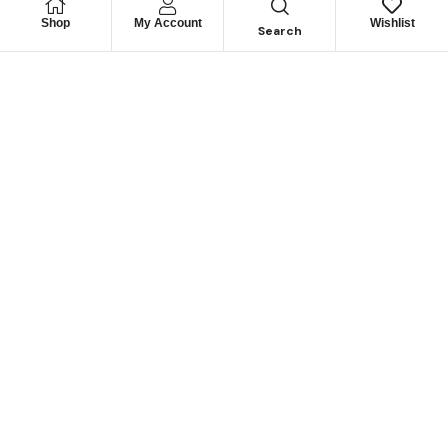
Shop
My Account
Wishlist
Search
Permítanos
Asesorarle
Cuéntenos su necesidad y le guiaremos para obtener los
mejores productos
CONTÁCTENOS