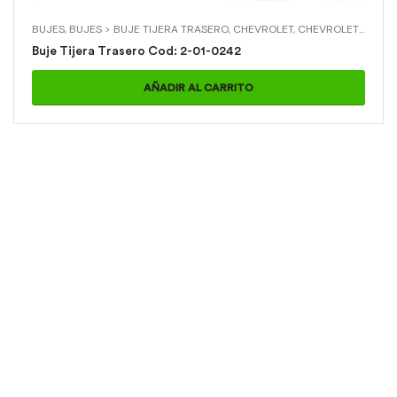
BUJES
,
BUJES > BUJE TIJERA TRASERO
,
CHEVROLET
,
CHEVROLET > CORSA
Buje Tijera Trasero Cod: 2-01-0242
AÑADIR AL CARRITO