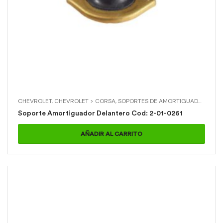
CHEVROLET
,
CHEVROLET > CORSA
,
SOPORTES DE AMORTIGUADOR
,
SOP
Soporte Amortiguador Delantero Cod: 2-01-0261
AÑADIR AL CARRITO