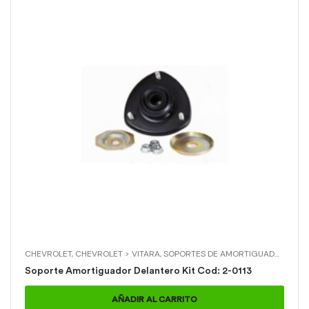
CHEVROLET
,
CHEVROLET > VITARA
,
SOPORTES DE AMORTIGUADOR
,
SOP
Soporte Amortiguador Delantero Kit Cod: 2-0113
AÑADIR AL CARRITO