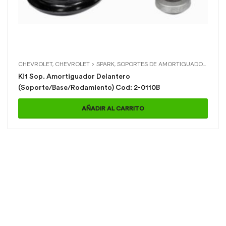
CHEVROLET
,
CHEVROLET > SPARK
,
SOPORTES DE AMORTIGUADOR
,
SOPO
Kit Sop. Amortiguador Delantero
(Soporte/Base/Rodamiento) Cod: 2-0110B
AÑADIR AL CARRITO