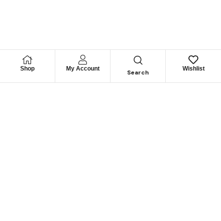
Shop
My Account
Wishlist
Search
Permítanos
Asesorarle
Cuéntenos su necesidad y le guiaremos para obtener los
mejores productos
CONTÁCTENOS