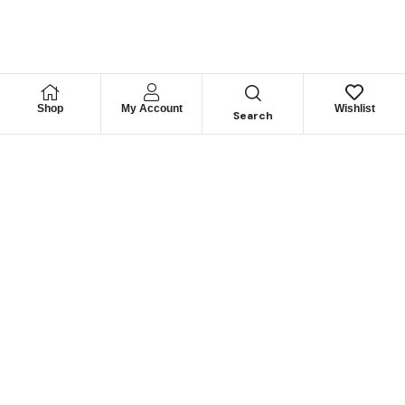
Shop
My Account
Wishlist
Search
Permítanos
Asesorarle
Cuéntenos su necesidad y le guiaremos para obtener los
mejores productos
CONTÁCTENOS