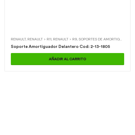
RENAULT
,
RENAULT > R11
,
RENAULT > R9
,
SOPORTES DE AMORTIGUADOR
,
Soporte Amortiguador Delantero Cod: 2-13-1805
AÑADIR AL CARRITO