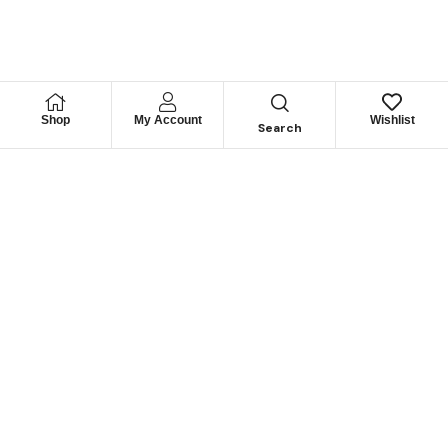
Shop
My Account
Wishlist
Search
Permítanos
Asesorarle
Cuéntenos su necesidad y le guiaremos para obtener los
mejores productos
CONTÁCTENOS