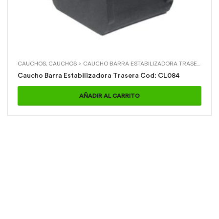
CAUCHOS
,
CAUCHOS > CAUCHO BARRA ESTABILIZADORA TRASERA
,
HYU
Caucho Barra Estabilizadora Trasera Cod: CL084
AÑADIR AL CARRITO