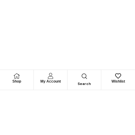
Shop
My Account
Wishlist
Search
Permítanos
Asesorarle
Cuéntenos su necesidad y le guiaremos para obtener los
mejores productos