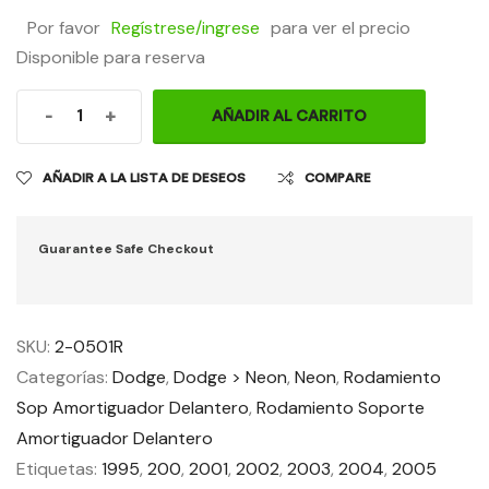
Por favor
Regístrese/ingrese
para ver el precio
Disponible para reserva
-
+
AÑADIR AL CARRITO
AÑADIR A LA LISTA DE DESEOS
COMPARE
Guarantee Safe Checkout
SKU:
2-0501R
Categorías:
Dodge
,
Dodge > Neon
,
Neon
,
Rodamiento
Sop Amortiguador Delantero
,
Rodamiento Soporte
Amortiguador Delantero
Etiquetas:
1995
,
200
,
2001
,
2002
,
2003
,
2004
,
2005