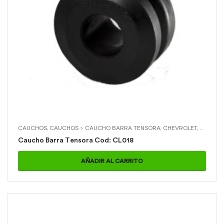
CAUCHOS
,
CAUCHOS > CAUCHO BARRA TENSORA
,
CHEVROLET
,
CHEVROL
Caucho Barra Tensora Cod: CL018
AÑADIR AL CARRITO