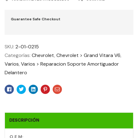
Guarantee Safe Checkout
SKU:
2-01-0215
Categorías:
Chevrolet
,
Chevrolet > Grand Vitara V6
,
Varios
,
Varios > Reparacion Soporte Amortiguador
Delantero
Facebook
Twitter
Linkedin
Pinterest
Email
DESCRIPCIÓN
O.E.M: