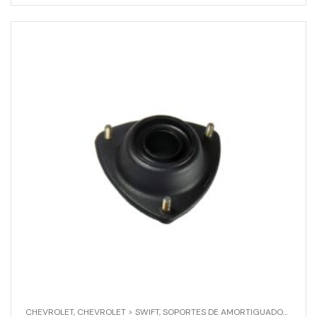
CHEVROLET
,
CHEVROLET > SWIFT
,
SOPORTES DE AMORTIGUADOR
,
SOPO