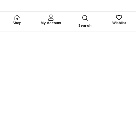
Shop
My Account
Wishlist
Search
Permítanos
Asesorarle
Cuéntenos su necesidad y le guiaremos para obtener los
mejores productos
CONTÁCTENOS